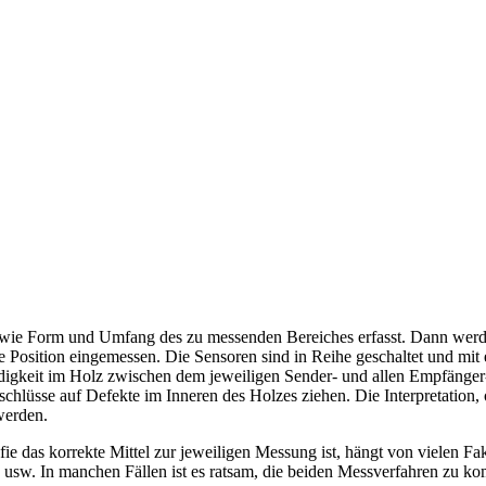
 sowie Form und Umfang des zu messenden Bereiches erfasst. Dann we
 Position eingemessen. Die Sensoren sind in Reihe geschaltet und mi
igkeit im Holz zwischen dem jeweiligen Sender- und allen Empfänger
chlüsse auf Defekte im Inneren des Holzes ziehen. Die Interpretation, 
werden.
ie das korrekte Mittel zur jeweiligen Messung ist, hängt von vielen Fak
e usw. In manchen Fällen ist es ratsam, die beiden Messverfahren zu kom