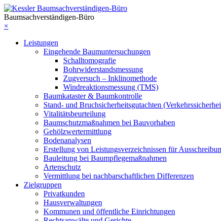
Baumsachverständigen-Büro
×
Leistungen
Eingehende Baumuntersuchungen
Schalltomografie
Bohrwiderstandsmessung
Zugversuch – Inklinomethode
Windreaktionsmessung (TMS)
Baumkataster & Baumkontrolle
Stand- und Bruchsicherheitsgutachten (Verkehrssicherhei
Vitalitätsbeurteilung
Baumschutzmaßnahmen bei Bauvorhaben
Gehölzwertermittlung
Bodenanalysen
Erstellung von Leistungsverzeichnissen für Ausschreibu
Bauleitung bei Baumpflegemaßnahmen
Artenschutz
Vermittlung bei nachbarschaftlichen Differenzen
Zielgruppen
Privatkunden
Hausverwaltungen
Kommunen und öffentliche Einrichtungen
Rechtsanwälte und Gerichte